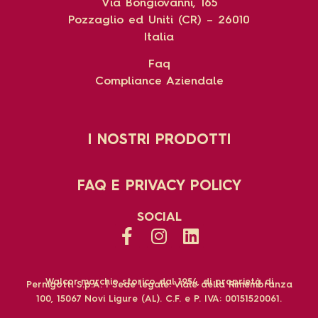
Via Bongiovanni, 165
Pozzaglio ed Uniti (CR) – 26010
Italia
Faq
Compliance Aziendale
I NOSTRI PRODOTTI
FAQ E PRIVACY POLICY
SOCIAL
Walcor marchio storico dal 1954, di proprietà di
Pernigotti S.p.A. | Sede legale: Viale della Rimembranza
100, 15067 Novi Ligure (AL). C.F. e P. IVA: 00151520061.