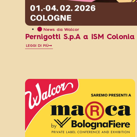
News da Walcor
Pernigotti S.p.A a ISM Colonia
LEGGI DI PIÙ