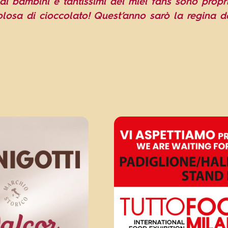
i bambini e tantissimi dei miei fans sono propri
olosa di cioccolato! Quest’anno sarò la regina d