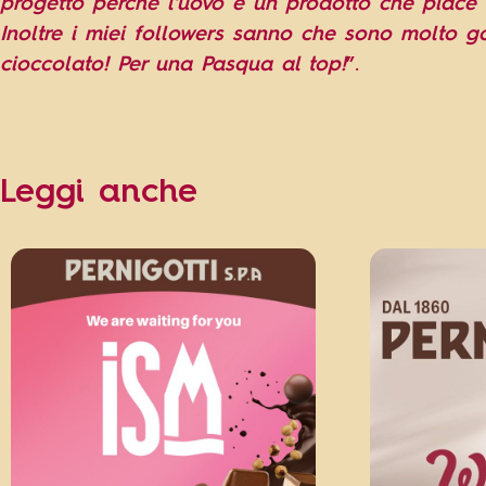
progetto perché l’uovo è un prodotto che piace a
Inoltre i miei followers sanno che sono molto g
cioccolato! Per una Pasqua al top!
”.
Leggi anche