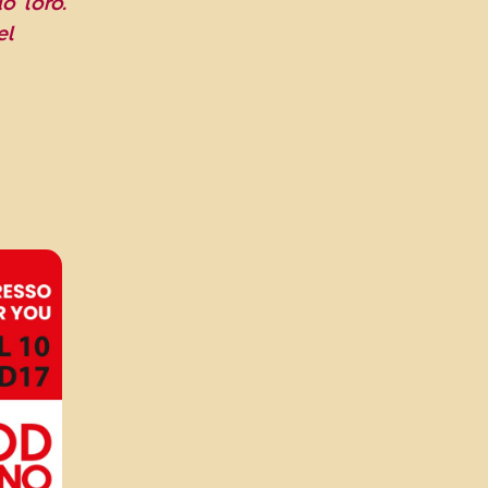
o loro.
el