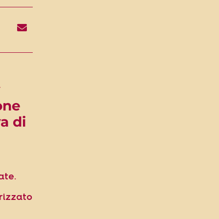
y
one
a di
ate.
rizzato