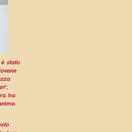
è stato
iovane
azza
an
”,
tra ha
’anima
esto