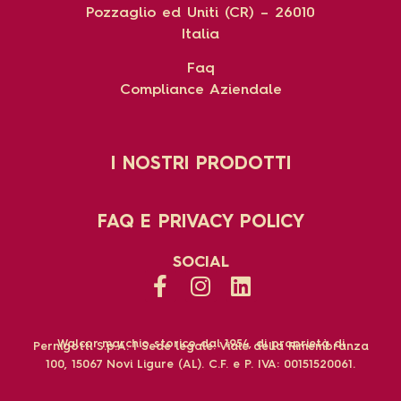
Pozzaglio ed Uniti (CR) – 26010
Italia
Faq
Compliance Aziendale
I NOSTRI PRODOTTI
FAQ E PRIVACY POLICY
SOCIAL
Walcor marchio storico dal 1954, di proprietà di
Pernigotti S.p.A. | Sede legale: Viale della Rimembranza
100, 15067 Novi Ligure (AL). C.F. e P. IVA: 00151520061.