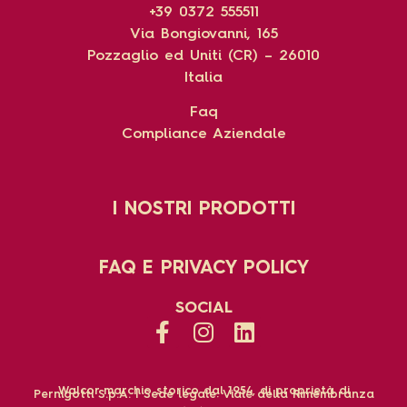
+39 0372 555511
Via Bongiovanni, 165
Pozzaglio ed Uniti (CR) – 26010
Italia
Faq
Compliance Aziendale
I NOSTRI PRODOTTI
FAQ E PRIVACY POLICY
SOCIAL
Walcor marchio storico dal 1954, di proprietà di
Pernigotti S.p.A. | Sede legale: Viale della Rimembranza